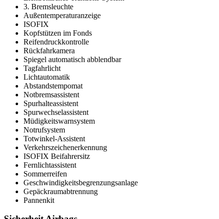
3. Bremsleuchte
Außentemperaturanzeige
ISOFIX
Kopfstützen im Fonds
Reifendruckkontrolle
Rückfahrkamera
Spiegel automatisch abblendbar
Tagfahrlicht
Lichtautomatik
Abstandstempomat
Notbremsassistent
Spurhalteassistent
Spurwechselassistent
Müdigkeitswarnsystem
Notrufsystem
Totwinkel-Assistent
Verkehrszeichenerkennung
ISOFIX Beifahrersitz
Fernlichtassistent
Sommerreifen
Geschwindigkeitsbegrenzungsanlage
Gepäckraumabtrennung
Pannenkit
Sicherheit Airbags