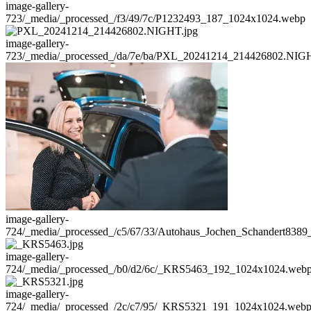
image-gallery-
723
/_media/_processed_/f3/49/7c/P1232493_187_1024x1024.webp
image-gallery-
723
/_media/_processed_/da/7e/ba/PXL_20241214_214426802.NI
image-gallery-
724
/_media/_processed_/c5/67/33/Autohaus_Jochen_Schandert83
image-gallery-
724
/_media/_processed_/b0/d2/6c/_KRS5463_192_1024x1024.web
image-gallery-
724
/_media/_processed_/2c/c7/95/_KRS5321_191_1024x1024.web