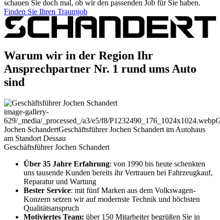
schauen Sie doch mal, ob wir den passenden Job für Sie haben.
Finden Sie Ihren Traumjob
Warum wir in der Region Ihr
Ansprechpartner Nr. 1 rund ums Auto
sind
image-gallery-
629
/_media/_processed_/a3/e5/f8/P1232490_176_1024x1024.webp
G
Jochen Schandert
Geschäftsführer Jochen Schandert im Autohaus
am Standort Dessau
Geschäftsführer Jochen Schandert
Über 35 Jahre Erfahrung
: von 1990 bis heute schenkten
uns tausende Kunden bereits ihr Vertrauen bei Fahrzeugkauf,
Reparatur und Wartung
Bester Service
: mit fünf Marken aus dem Volkswagen-
Konzern setzen wir auf modernste Technik und höchsten
Qualitätsanspruch
Motiviertes Team:
über 150 Mitarbeiter begrüßen Sie in