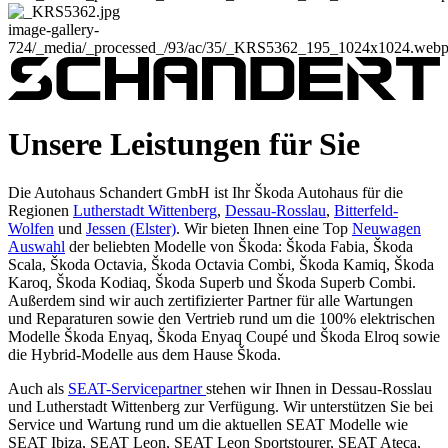
image-gallery-
724
/_media/_processed_/93/ac/35/_KRS5362_195_1024x1024.web
Unsere Leistungen für Sie
Die Autohaus Schandert GmbH ist Ihr Škoda Autohaus für die
Regionen
Lutherstadt Wittenberg
,
Dessau-Rosslau
,
Bitterfeld-
Wolfen
und
Jessen (Elster)
. Wir bieten Ihnen eine Top
Neuwagen
Auswahl
der beliebten Modelle von Škoda: Škoda Fabia, Škoda
Scala, Škoda Octavia, Škoda Octavia Combi, Škoda Kamiq, Škoda
Karoq, Škoda Kodiaq, Škoda Superb und Škoda Superb Combi.
Außerdem sind wir auch zertifizierter Partner für alle Wartungen
und Reparaturen sowie den Vertrieb rund um die 100% elektrischen
Modelle Škoda Enyaq, Škoda Enyaq Coupé und Škoda Elroq sowie
die Hybrid-Modelle aus dem Hause Škoda.
Auch als
SEAT-Servicepartner
stehen wir Ihnen in Dessau-Rosslau
und Lutherstadt Wittenberg zur Verfügung. Wir unterstützen Sie bei
Service und Wartung rund um die aktuellen SEAT Modelle wie
SEAT Ibiza, SEAT Leon, SEAT Leon Sportstourer, SEAT Ateca,