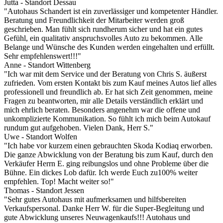
Jutta - Standort Dessau
"Autohaus Schandert ist ein zuverlässiger und kompetenter Händler.
Beratung und Freundlichkeit der Mitarbeiter werden groß
geschrieben. Man fühlt sich rundherum sicher und hat ein gutes
Gefühl, ein qualitativ anspruchsvolles Auto zu bekommen. Alle
Belange und Wünsche des Kunden werden eingehalten und erfüllt.
Sehr empfehlenswert!!!"
Anne - Standort Wittenberg
"Ich war mit dem Service und der Beratung von Chris S. äußerst
zufrieden. Vom ersten Kontakt bis zum Kauf meines Autos lief alles
professionell und freundlich ab. Er hat sich Zeit genommen, meine
Fragen zu beantworten, mir alle Details verständlich erklärt und
mich ehrlich beraten. Besonders angenehm war die offene und
unkomplizierte Kommunikation. So fühlt ich mich beim Autokauf
rundum gut aufgehoben. Vielen Dank, Herr S."
Uwe - Standort Wolfen
"Ich habe vor kurzem einen gebrauchten Skoda Kodiaq erworben.
Die ganze Abwicklung von der Beratung bis zum Kauf, durch den
Verkäufer Herrn E. ging reibungslos und ohne Probleme über die
Bühne. Ein dickes Lob dafür. Ich werde Euch zu100% weiter
empfehlen. Top! Macht weiter so!"
Thomas - Standort Jessen
"Sehr gutes Autohaus mit aufmerksamen und hilfsbereiten
Verkaufspersonal. Danke Herr W. für die Super-Begleitung und
gute Abwicklung unseres Neuwagenkaufs!!! Autohaus und