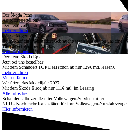
Der Škoda Peaq
Ab sofort bestellbar
Der neue vollelektrische 7-Sitzer.
mehr erfahren
Wir verlängern den Tankrabatt!
Beim Kauf eines Schandert Gebrauchtwagen gibt es von uns einen
Tankgutschein über 300,00€.
Hier informieren
Der neue Škoda Epiq.
Jetzt bei uns bestellbar!
Mit dem Schandert TOP Deal schon ab nur 129€ mtl. leasen².
mehr erfahren
Mehr erfahren
Wir feiern das Modelljahr 2027
Mit dem Škoda Elroq ab nur 111€ mtl. im Leasing
Alle Infos hier
Schandert - Ihr zertifizierter Volkswagen-Servicepartner
NEU - Noch mehr Kapazitäten für Ihre Volkswagen-Nutzfahrzeuge
Hier informieren