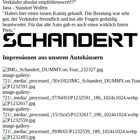
Verkäufer absolut empfehlenswert!!!"
Jana - Standort Wolfen
"Haben hier einen neuen Kamiq gekauft. Die Beratung war sehr
gut, der Verkäufer freundlich und hat alle Fragen geduldig
beantwortet. Für das alte Auto gab es auch einen wirklich fairen
Preis."
Impressionen aus unseren Autohäusern
image-gallery-
721
/_media/_processed_/3f/e3/02/IMG_Schandert_DUMMY.on.To
image-gallery-
721
/_media/_processed_/f7/94/03/P1232591_186_1024x1024.webp
image-gallery-
721
/_media/_processed_/15/1b/a5/P1232617_190_1024x1024.webp
image-gallery-
721
/_media/_processed_/f9/f8/01/P1232559_189_1024x1024.webp