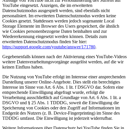
Aussage von YouTube nicht zur Personalisierung des Surfens auf
YouTube eingesetzt. Anzeigen, die im erweiterten
Datenschutzmodus ausgespielt werden, sind ebenfalls nicht
personalisiert. Im erweiterten Datenschutzmodus werden keine
Cookies gesetzt. Stattdessen werden jedoch sogenannte Local
Storage Elemente im Browser des Users gespeichert, die ähnlich
wie Cookies personenbezogene Daten beinhalten und zur
Wiedererkennung eingesetzt werden können. Details zum
erweiterten Datenschutzmodus finden Sie hier:
https://support.google.com/youtube/answer/171780
.
Gegebenenfalls können nach der Aktivierung eines YouTube-Videos
weitere Datenverarbeitungsvorgänge ausgelöst werden, auf die wir
keinen Einfluss haben.
Die Nutzung von YouTube erfolgt im Interesse einer ansprechenden
Darstellung unserer Online-Angebote. Dies stellt ein berechtigtes
Interesse im Sinne von Art. 6 Abs. 1 lit. f DSGVO dar. Sofern eine
entsprechende Einwilligung abgefragt wurde, erfolgt die
Verarbeitung ausschließlich auf Grundlage von Art. 6 Abs. 1 lit. a
DSGVO und § 25 Abs. 1 TDDDG, soweit die Einwilligung die
Speicherung von Cookies oder den Zugriff auf Informationen im
Endgerät des Nutzers (z. B. Device-Fingerprinting) im Sinne des
TDDDG umfasst. Die Einwilligung ist jederzeit widerrufbar.
Weitere Informationen über Datenschutz bei YouTube finden Sie in