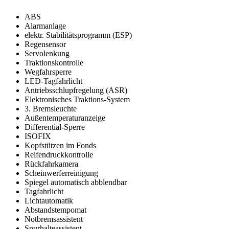
ABS
Alarmanlage
elektr. Stabilitätsprogramm (ESP)
Regensensor
Servolenkung
Traktionskontrolle
Wegfahrsperre
LED-Tagfahrlicht
Antriebsschlupfregelung (ASR)
Elektronisches Traktions-System
3. Bremsleuchte
Außentemperaturanzeige
Differential-Sperre
ISOFIX
Kopfstützen im Fonds
Reifendruckkontrolle
Rückfahrkamera
Scheinwerferreinigung
Spiegel automatisch abblendbar
Tagfahrlicht
Lichtautomatik
Abstandstempomat
Notbremsassistent
Spurhalteassistent