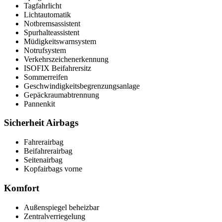
Tagfahrlicht
Lichtautomatik
Notbremsassistent
Spurhalteassistent
Müdigkeitswarnsystem
Notrufsystem
Verkehrszeichenerkennung
ISOFIX Beifahrersitz
Sommerreifen
Geschwindigkeitsbegrenzungsanlage
Gepäckraumabtrennung
Pannenkit
Sicherheit Airbags
Fahrerairbag
Beifahrerairbag
Seitenairbag
Kopfairbags vorne
Komfort
Außenspiegel beheizbar
Zentralverriegelung