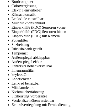
Bordcomputer
Colorverglasung
Elektr. Fensterheber
Klimaautomatik
Lenksäule einstellbar
Multifunktionslenkrad
Einparkhilfe (PDC) Sensoren vorne
Einparkhilfe (PDC) Sensoren hinten
Einparkhilfe (PDC) mit Kamera
Pollenfilter
Sitzheizung
Rücksitzbank geteilt
Tempomat
Außenspiegel abklappbar
Außenspiegel elektr.
Fahrersitz höhenverstellbar
Innenraumfilter
keyless-Go
Lederlenkrad
Lenkrad beheizbar
Mittelarmlehne
Nichtraucherfahrzeug
Sitzheizung Vordersitze
Vordersitze höhenverstellbar
Zentralverriegelung mit Fernbedienung