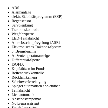
ABS
Alarmanlage
elektr. Stabilitätsprogramm (ESP)
Regensensor
Servolenkung
Traktionskontrolle
Wegfahrsperre
LED-Tagfahrlicht
Antriebsschlupfregelung (ASR)
Elektronisches Traktions-System
3. Bremsleuchte
Außentemperaturanzeige
Differential-Sperre
ISOFIX
Kopfstützen im Fonds
Reifendruckkontrolle
Rückfahrkamera
Scheinwerferreinigung
Spiegel automatisch abblendbar
Tagfahrlicht
Lichtautomatik
Abstandstempomat
Notbremsassistent
Spurhalteassistent